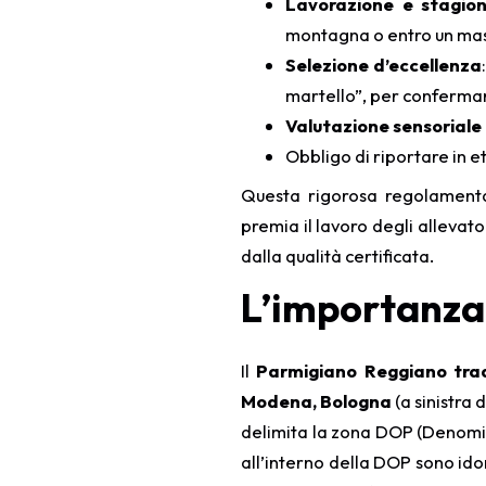
Lavorazione e stagio
montagna o entro un mas
Selezione d’eccellenza
martello”, per confermar
Valutazione sensoriale
Obbligo di riportare in et
Questa rigorosa regolamen
premia il lavoro degli allevat
dalla qualità certificata.
L’importanza 
Il
Parmigiano Reggiano trad
Modena, Bologna
(a sinistra 
delimita la zona DOP (Denomina
all’interno della DOP sono ido