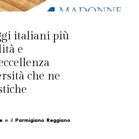
i italiani più
ità e
 eccellenza
ersità che ne
stiche
e
e il
Parmigiano Reggiano