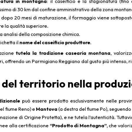
natura in montagna
: il caseificio e la stagionatura (fin
simo di 30 km dal confine amministrativo della zona montan
: dopo 20 mesi di maturazione, il formaggio viene sottopost
e la qualità superiore.
a analisi della composizione chimica.
ichetta il
nome del caseificio produttore
.
tazione
tutela la tradizione casearia montana
, valoriz
ori, offrendo un Parmigiano Reggiano dal gusto più intenso, 
del territorio nella produz
izionale
può essere prodotto esclusivamente nelle provi
del fiume Reno) e
Mantova
(a destra del fiume Po), seguendo 
zione di Origine Protetta), e ne tutela l’autenticità. Tuttav
nee alla certificazione
“Prodotto di Montagna”
, che valori