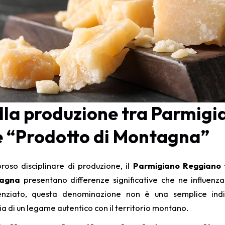
ella produzione tra Parmig
e “Prodotto di Montagna”
oroso disciplinare di produzione, il
Parmigiano Reggiano 
tagna
presentano differenze significative che ne influen
nziato, questa denominazione non è una semplice ind
zia di un legame autentico con il territorio montano.