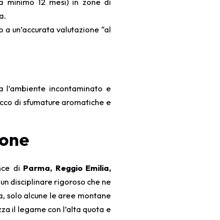
o a minimo 12 mesi) in zone di
a.
o a un’accurata valutazione “al
za l’ambiente incontaminato e
ricco di sfumature aromatiche e
ione
nce di
Parma, Reggio Emilia,
un disciplinare rigoroso che ne
ia, solo alcune le aree montane
zza il legame con l’alta quota e