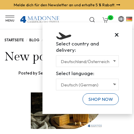
Melde dich für den Newsletter an und erhalte 5 % Rabatt.
0
MENU
X
STARTSEITE
BLOG
NEW POST
Select country and
delivery:
New post
Select language:
Posted by
Serena Sternieri
07.05.2026
1295
SHOP NOW