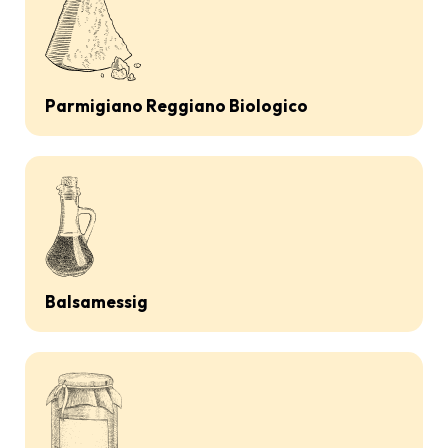
Parmigiano Reggiano Biologico
Balsamessig