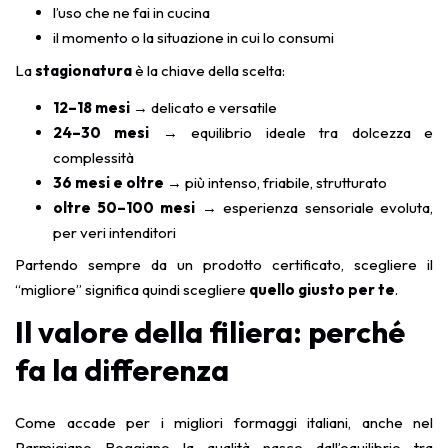
l’uso che ne fai in cucina
il momento o la situazione in cui lo consumi
La
stagionatura
è la chiave della scelta:
12–18 mesi
→ delicato e versatile
24–30 mesi
→ equilibrio ideale tra dolcezza e
complessità
36 mesi e oltre
→ più intenso, friabile, strutturato
oltre 50–100 mesi
→ esperienza sensoriale evoluta,
per veri intenditori
Partendo sempre da un prodotto certificato, scegliere il
“migliore” significa quindi scegliere
quello giusto per te
.
Il valore della filiera: perché
fa la differenza
Come accade per i migliori formaggi italiani, anche nel
Parmigiano Reggiano la qualità nasce dall’equilibrio tra