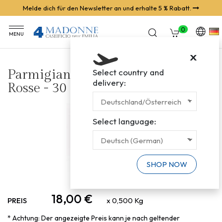
Melde dich für den Newsletter an und erhalte 5 % Rabatt.
0
MENU
X
Parmigiano Reggiano Vacche
Select country and
delivery:
Rosse - 30 Monate gereift
Select language:
SHOP NOW
18,00 €
PREIS
x 0,500 Kg
* Achtung: Der angezeigte Preis kann je nach geltender