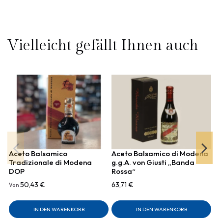
Vielleicht gefällt Ihnen auch
Aceto Balsamico
Aceto Balsamico di Modena
Tradizionale di Modena
g.g.A. von Giusti „Banda
DOP
Rossa“
M
50,43 €
63,71 €
Von
6
IN DEN WARENKORB
IN DEN WARENKORB