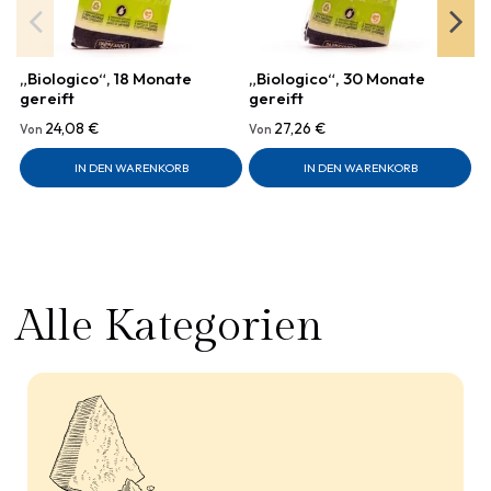
„Biologico“, 18 Monate
„Biologico“, 30 Monate
„
gereift
gereift
g
24,08 €
27,26 €
Von
Von
V
IN DEN WARENKORB
IN DEN WARENKORB
Alle Kategorien