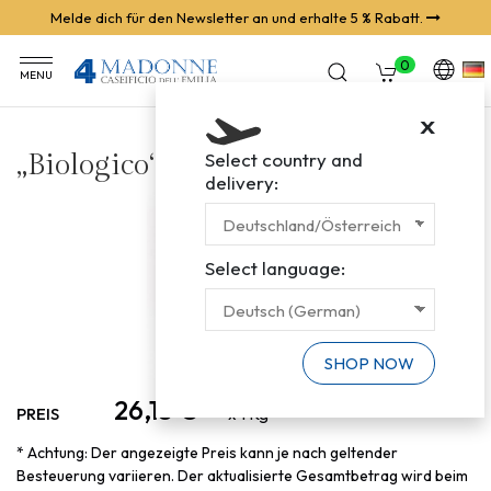
Melde dich für den Newsletter an und erhalte 5 % Rabatt.
0
MENU
X
„Biologico“, 24 Monate gereift
Select country and
delivery:
Select language:
SHOP NOW
26,13 €
PREIS
x 1 Kg
* Achtung: Der angezeigte Preis kann je nach geltender
Besteuerung variieren. Der aktualisierte Gesamtbetrag wird beim