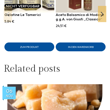
NICHT VERFÜGBAR
Gelatine Le Tamerici
Aceto Balsamico di Modena
g.g.A. von Giusti „Classico“
5,84 €
24,51 €
M
6
ZUM PRODUKT
IN DEN WARENKORB
Related posts
06
NOV