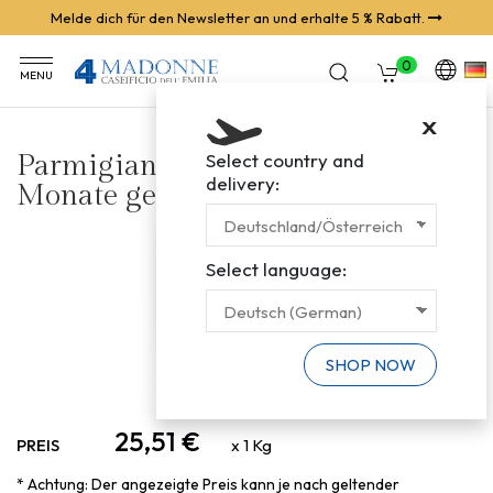
Melde dich für den Newsletter an und erhalte 5 % Rabatt.
0
MENU
X
Parmigiano Reggiano, über 30
Select country and
delivery:
Monate gereift
Select language:
SHOP NOW
25,51 €
PREIS
x 1 Kg
* Achtung: Der angezeigte Preis kann je nach geltender