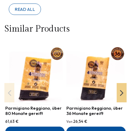
READ ALL
Similar Products
Parmigiano Reggiano, über
Parmigiano Reggiano, über
P
80 Monate gereift
36 Monate gereift
6
61,63 €
26,54 €
3
Von