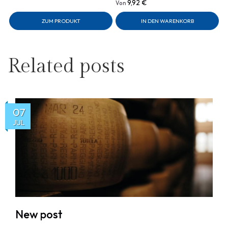
9,92 €
Von
ZUM PRODUKT
IN DEN WARENKORB
Related posts
07
JUL
New post