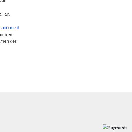
ben
il an.
adonne.it
nummer
Namen des