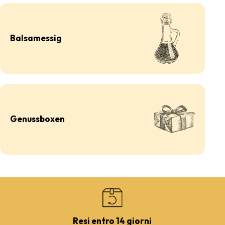
Balsamessig
Genussboxen
Resi entro 14 giorni