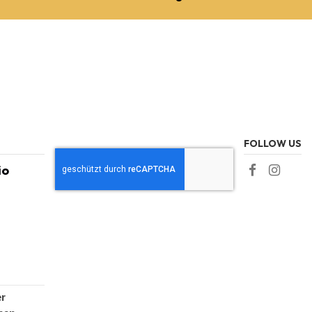
FOLLOW US
io
er