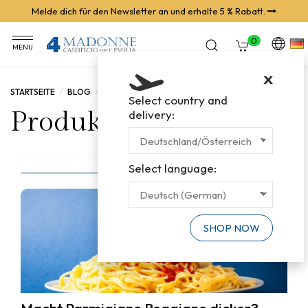
Melde dich für den Newsletter an und erhalte 5 % Rabatt.
0
MENU
X
STARTSEITE
BLOG
PRODUKTE
Select country and
Produkte
delivery:
Select language:
SHOP NOW
Macht Parmigiano Reggiano dicker?