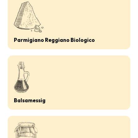
Parmigiano Reggiano Biologico
Balsamessig